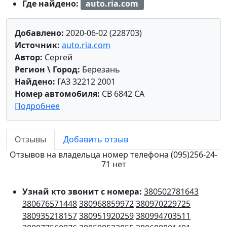
Где найдено:
auto.ria.com
Добавлено:
2020-06-02 (228703)
Источник:
auto.ria.com
Автор:
Сергей
Регион \ Город:
Березань
Найдено:
ГАЗ 32212 2001
Номер автомобиля:
CB 6842 CA
Подробнее
Отзывы
Добавить отзыв
Отзывов на владельца номер телефона (095)256-24-
71 нет
Узнай кто звонит с номера:
380502781643
380676571448
380968859972
380970229725
380935218157
380951920259
380994703511