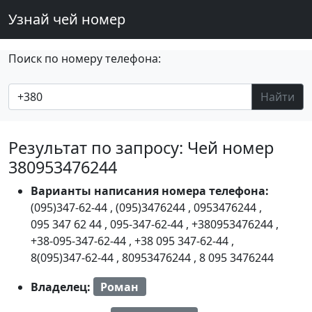
Узнай чей номер
Поиск по номеру телефона:
Найти
Результат по запросу: Чей номер
380953476244
Варианты написания номера телефона:
(095)347-62-44
,
(095)3476244
,
0953476244
,
095 347 62 44
,
095-347-62-44
,
+380953476244
,
+38-095-347-62-44
,
+38 095 347-62-44
,
8(095)347-62-44
,
80953476244
,
8 095 3476244
Владелец:
Роман