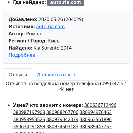
Где найдено:
auto.ria.com
Добавлено:
2020-05-26 (204029)
Источник:
auto.ria.com
Автор:
Роман
Регион \ Город:
Киев
Найдено:
Kia Sorento 2014
Подробнее
Отзывы
Добавить отзыв
Отзывов на владельца номер телефона (095)347-62-
44 нет
Узнай кто звонит с номера:
380636712496
380987197908
380988267706
380994976463
380958953525
380979042379
380963561896
380634291859
380934503183
380989447753