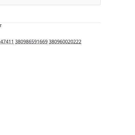
т
947411
380986591669
380960020222