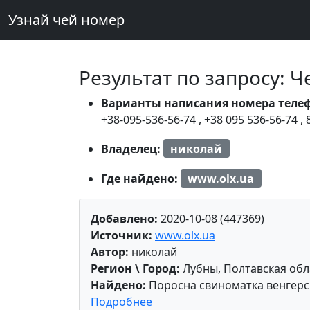
Узнай чей номер
Результат по запросу: 
Варианты написания номера теле
+38-095-536-56-74
,
+38 095 536-56-74
,
Владелец:
николай
Где найдено:
www.olx.ua
Добавлено:
2020-10-08 (447369)
Источник:
www.olx.ua
Автор:
николай
Регион \ Город:
Лубны, Полтавская обл
Найдено:
Поросна свиноматка венгерс
Подробнее