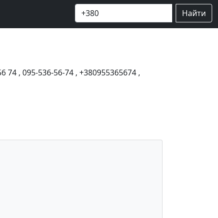
Найти
56 74
,
095-536-56-74
,
+380955365674
,