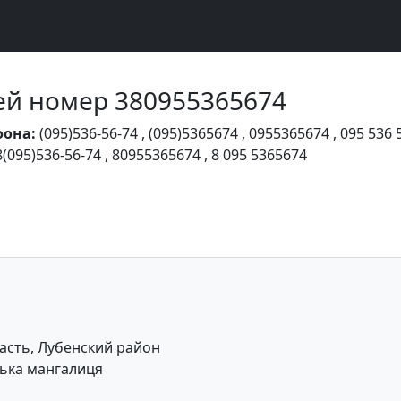
Чей номер 380955365674
фона:
(095)536-56-74
,
(095)5365674
,
0955365674
,
095 536 
8(095)536-56-74
,
80955365674
,
8 095 5365674
асть, Лубенский район
ька мангалиця