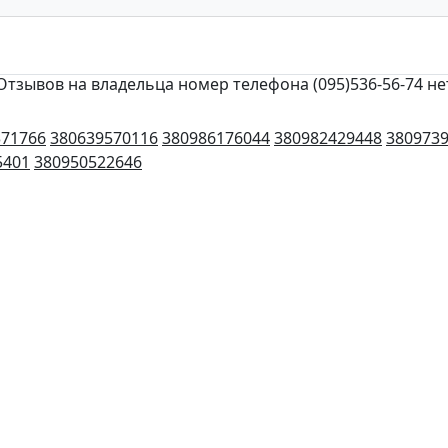
Отзывов на владельца номер телефона (095)536-56-74 не
371766
380639570116
380986176044
380982429448
380973
5401
380950522646