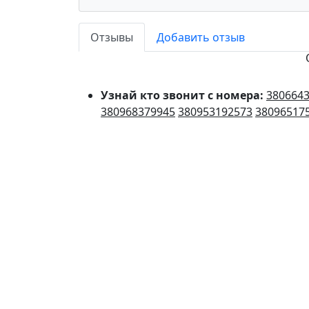
Отзывы
Добавить отзыв
Узнай кто звонит с номера:
380664
380968379945
380953192573
38096517