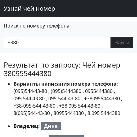
Узнай чей номер
Поиск по номеру телефона:
Найти
Результат по запросу: Чей номер
380955444380
Варианты написания номера телефона:
(095)544-43-80
,
(095)5444380
,
0955444380
,
095 544 43 80
,
095-544-43-80
,
+380955444380
,
+38-095-544-43-80
,
+38 095 544-43-80
,
8(095)544-43-80
,
80955444380
,
8 095 5444380
Владелец:
Дина