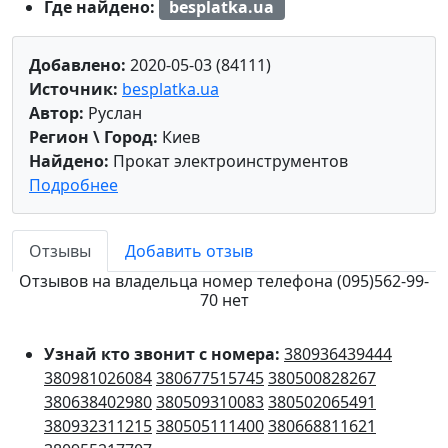
Где найдено:
besplatka.ua
Добавлено:
2020-05-03 (84111)
Источник:
besplatka.ua
Автор:
Руслан
Регион \ Город:
Киев
Найдено:
Прокат электроинструментов
Подробнее
Отзывы
Добавить отзыв
Отзывов на владельца номер телефона (095)562-99-
70 нет
Узнай кто звонит с номера:
380936439444
380981026084
380677515745
380500828267
380638402980
380509310083
380502065491
380932311215
380505111400
380668811621