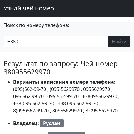
Узнай чей номер
Поиск по номеру телефона:
Найти
Результат по запросу: Чей номер
380955629970
Варианты написания номера телефона:
(095)562-99-70
,
(095)5629970
,
0955629970
,
095 562 99 70
,
095-562-99-70
,
+380955629970
,
+38-095-562-99-70
,
+38 095 562-99-70
,
8(095)562-99-70
,
80955629970
,
8 095 5629970
Владелец:
Руслан