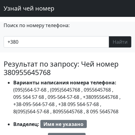
Узнай чей номер
Поиск по номеру телефона:
Найти
Результат по запросу: Чей номер
380955645768
Варианты написания номера телефона:
(095)564-57-68
,
(095)5645768
,
0955645768
,
095 564 57 68
,
095-564-57-68
,
+380955645768
,
+38-095-564-57-68
,
+38 095 564-57-68
,
8(095)564-57-68
,
80955645768
,
8 095 5645768
Владелец:
Имя не указано