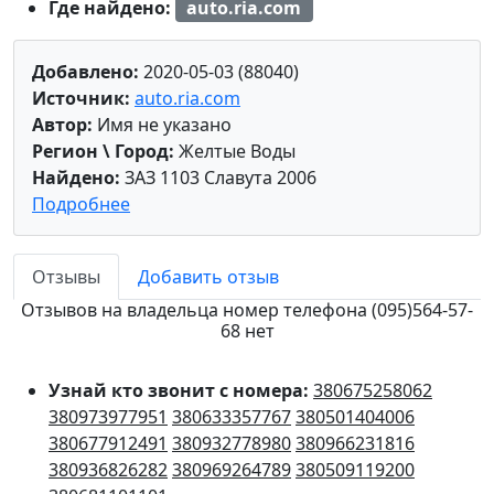
Где найдено:
auto.ria.com
Добавлено:
2020-05-03 (88040)
Источник:
auto.ria.com
Автор:
Имя не указано
Регион \ Город:
Желтые Воды
Найдено:
ЗАЗ 1103 Славута 2006
Подробнее
Отзывы
Добавить отзыв
Отзывов на владельца номер телефона (095)564-57-
68 нет
Узнай кто звонит с номера:
380675258062
380973977951
380633357767
380501404006
380677912491
380932778980
380966231816
380936826282
380969264789
380509119200