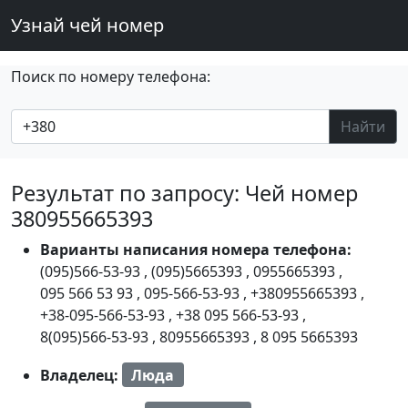
Узнай чей номер
Поиск по номеру телефона:
Найти
Результат по запросу: Чей номер
380955665393
Варианты написания номера телефона:
(095)566-53-93
,
(095)5665393
,
0955665393
,
095 566 53 93
,
095-566-53-93
,
+380955665393
,
+38-095-566-53-93
,
+38 095 566-53-93
,
8(095)566-53-93
,
80955665393
,
8 095 5665393
Владелец:
Люда