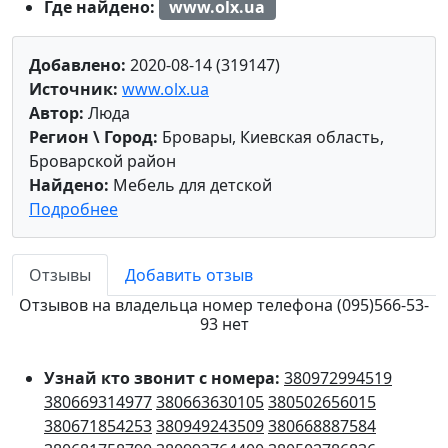
Где найдено:
www.olx.ua
Добавлено:
2020-08-14 (319147)
Источник:
www.olx.ua
Автор:
Люда
Регион \ Город:
Бровары, Киевская область,
Броварской район
Найдено:
Мебель для детской
Подробнее
Отзывы
Добавить отзыв
Отзывов на владельца номер телефона (095)566-53-
93 нет
Узнай кто звонит с номера:
380972994519
380669314977
380663630105
380502656015
380671854253
380949243509
380668887584