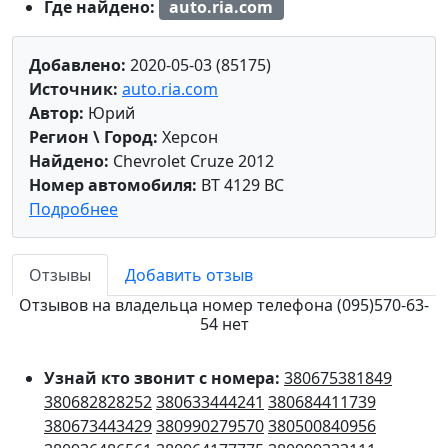
Где найдено:
auto.ria.com
Добавлено:
2020-05-03 (85175)
Источник:
auto.ria.com
Автор:
Юрий
Регион \ Город:
Херсон
Найдено:
Chevrolet Cruze 2012
Номер автомобиля:
BT 4129 BC
Подробнее
Отзывы
Добавить отзыв
Отзывов на владельца номер телефона (095)570-63-
54 нет
Узнай кто звонит с номера:
380675381849
380682828252
380633444241
380684411739
380673443429
380990279570
380500840956