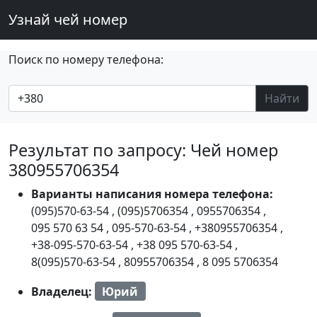
Узнай чей номер
Поиск по номеру телефона:
Найти
Результат по запросу: Чей номер
380955706354
Варианты написания номера телефона:
(095)570-63-54
,
(095)5706354
,
0955706354
,
095 570 63 54
,
095-570-63-54
,
+380955706354
,
+38-095-570-63-54
,
+38 095 570-63-54
,
8(095)570-63-54
,
80955706354
,
8 095 5706354
Владелец:
Юрий