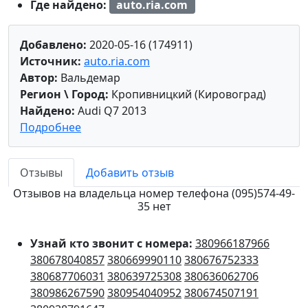
Где найдено:
auto.ria.com
Добавлено:
2020-05-16 (174911)
Источник:
auto.ria.com
Автор:
Вальдемар
Регион \ Город:
Кропивницкий (Кировоград)
Найдено:
Audi Q7 2013
Подробнее
Отзывы
Добавить отзыв
Отзывов на владельца номер телефона (095)574-49-
35 нет
Узнай кто звонит с номера:
380966187966
380678040857
380669990110
380676752333
380687706031
380639725308
380636062706
380986267590
380954040952
380674507191