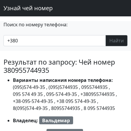
Узнай чей номер
Поиск по номеру телефона:
Найти
Результат по запросу: Чей номер
380955744935
Варианты написания номера телефона:
(095)574-49-35
,
(095)5744935
,
0955744935
,
095 574 49 35
,
095-574-49-35
,
+380955744935
,
+38-095-574-49-35
,
+38 095 574-49-35
,
8(095)574-49-35
,
80955744935
,
8 095 5744935
Владелец:
Вальдемар