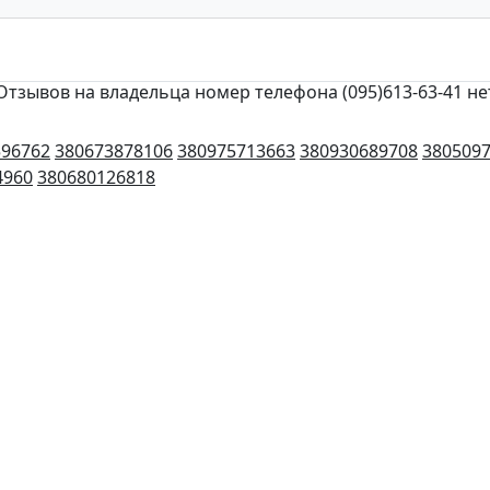
Отзывов на владельца номер телефона (095)613-63-41 не
596762
380673878106
380975713663
380930689708
380509
4960
380680126818