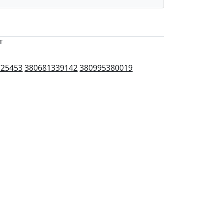
т
725453
380681339142
380995380019