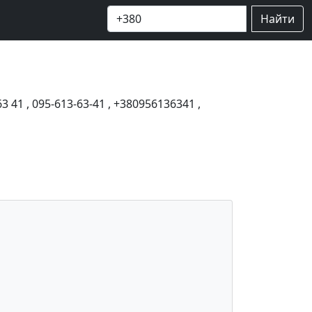
Найти
63 41
,
095-613-63-41
,
+380956136341
,