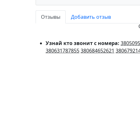
Отзывы
Добавить отзыв
Узнай кто звонит с номера:
380509
380631787855
380684652621
38067921