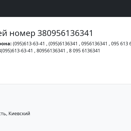
Чей номер 380956136341
фона:
(095)613-63-41
,
(095)6136341
,
0956136341
,
095 613 
8(095)613-63-41
,
80956136341
,
8 095 6136341
сть, Киевский