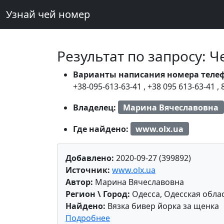
Узнай чей номер
Результат по запросу: 
Варианты написания номера теле
+38-095-613-63-41
,
+38 095 613-63-41
,
Владелец:
Марина Вячеславовна
Где найдено:
www.olx.ua
Добавлено:
2020-09-27 (399892)
Источник:
www.olx.ua
Автор:
Марина Вячеславовна
Регион \ Город:
Одесса, Одесская обла
Найдено:
Вязка бивер йорка за щенка
Подробнее