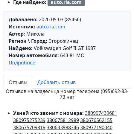
Где найдено:
auto.ria.com
Добавлено:
2020-05-03 (85456)
Источник:
auto.ria.com
Автор:
Микола
Регион \ Город:
Сторожинец
Найдено:
Volkswagen Golf II GT 1987
Номер автомобиля:
643-81 MO
Подробнее
Отзывы
Добавить отзыв
Отзывов на владельца номер телефона (095)692-83-
73 нет
Узнай кто звонит с номера:
380997439681
380975275239
380675812989
380676562155
380675709819
380633988346
380977190040