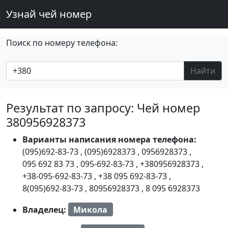
Узнай чей номер
Поиск по номеру телефона:
Найти
Результат по запросу: Чей номер
380956928373
Варианты написания номера телефона:
(095)692-83-73
,
(095)6928373
,
0956928373
,
095 692 83 73
,
095-692-83-73
,
+380956928373
,
+38-095-692-83-73
,
+38 095 692-83-73
,
8(095)692-83-73
,
80956928373
,
8 095 6928373
Владелец:
Микола