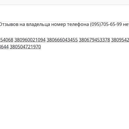
Отзывов на владельца номер телефона (095)705-65-99 не
854068
380960021094
380666043455
380679453378
380954
8644
380504721970