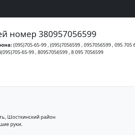
Чей номер 380957056599
фона:
(095)705-65-99
,
(095)7056599
,
0957056599
,
095 705 
8(095)705-65-99
,
80957056599
,
8 095 7056599
ть, Шосткинский район
шие руки.