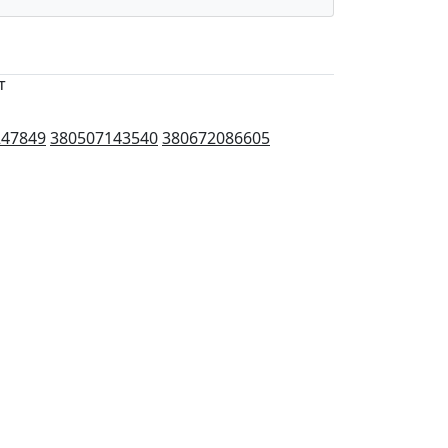
т
247849
380507143540
380672086605