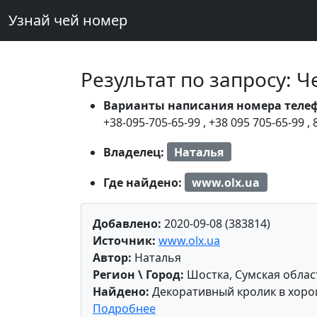
Узнай чей номер
Результат по запросу: 
Варианты написания номера теле
+38-095-705-65-99
,
+38 095 705-65-99
,
Владелец:
Наталья
Где найдено:
www.olx.ua
Добавлено:
2020-09-08 (383814)
Источник:
www.olx.ua
Автор:
Наталья
Регион \ Город:
Шостка, Сумская облас
Найдено:
Декоративный кролик в хоро
Подробнее