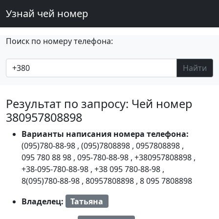
Узнай чей номер
Поиск по номеру телефона:
Найти
Результат по запросу: Чей номер
380957808898
Варианты написания номера телефона:
(095)780-88-98
,
(095)7808898
,
0957808898
,
095 780 88 98
,
095-780-88-98
,
+380957808898
,
+38-095-780-88-98
,
+38 095 780-88-98
,
8(095)780-88-98
,
80957808898
,
8 095 7808898
Владелец:
Татьяна