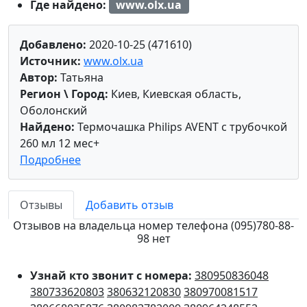
Где найдено:
www.olx.ua
Добавлено:
2020-10-25 (471610)
Источник:
www.olx.ua
Автор:
Татьяна
Регион \ Город:
Киев, Киевская область,
Оболонский
Найдено:
Термочашка Philips AVENT с трубочкой
260 мл 12 мес+
Подробнее
Отзывы
Добавить отзыв
Отзывов на владельца номер телефона (095)780-88-
98 нет
Узнай кто звонит с номера:
380950836048
380733620803
380632120830
380970081517