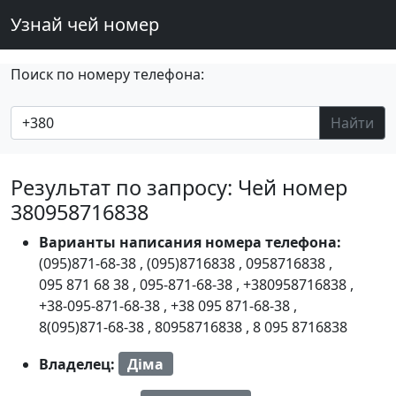
Узнай чей номер
Поиск по номеру телефона:
Найти
Результат по запросу: Чей номер
380958716838
Варианты написания номера телефона:
(095)871-68-38
,
(095)8716838
,
0958716838
,
095 871 68 38
,
095-871-68-38
,
+380958716838
,
+38-095-871-68-38
,
+38 095 871-68-38
,
8(095)871-68-38
,
80958716838
,
8 095 8716838
Владелец:
Діма