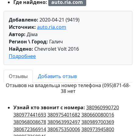
Где найдено:
auto.ria.com
Добавлено:
2020-04-21 (9419)
Источник:
auto.ria.com
Автор:
Діма
Регион \ Город:
Галич
Найдено:
Chevrolet Volt 2016
Подробнее
Отзывы
Добавить отзыв
Отзывов на владельца номер телефона (095)871-68-
38 нет
Узнай кто звонит с номера:
380960990720
380977441693
380975401682
380660080016
380968008678
380963992497
380989700369
380672366914
380675350006
380973945800