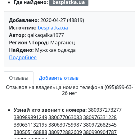
Где найдено:
besplatka.ua
Добавлено:
2020-04-27 (48819)
Источник:
besplatka.ua
Автор:
qalkaqalka1977
Регион \ Город:
Марганец
Найдено:
Мужская одежда
Подробнее
Отзывы
Добавить отзыв
Отзывов на владельца номер телефона (095)899-63-
26 нет
Узнай кто звонит с номера:
380937273277
380989891249
380677063083
380976331228
380631132195
380630759987
380972682545
380505168888
380972882609
380990904787