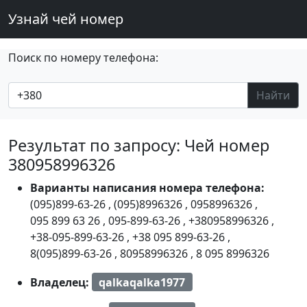
Узнай чей номер
Поиск по номеру телефона:
Найти
Результат по запросу: Чей номер
380958996326
Варианты написания номера телефона:
(095)899-63-26
,
(095)8996326
,
0958996326
,
095 899 63 26
,
095-899-63-26
,
+380958996326
,
+38-095-899-63-26
,
+38 095 899-63-26
,
8(095)899-63-26
,
80958996326
,
8 095 8996326
Владелец:
qalkaqalka1977