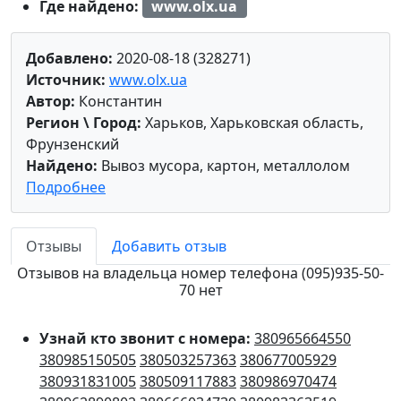
Где найдено:
www.olx.ua
Добавлено:
2020-08-18 (328271)
Источник:
www.olx.ua
Автор:
Константин
Регион \ Город:
Харьков, Харьковская область,
Фрунзенский
Найдено:
Вывоз мусора, картон, металлолом
Подробнее
Отзывы
Добавить отзыв
Отзывов на владельца номер телефона (095)935-50-
70 нет
Узнай кто звонит с номера:
380965664550
380985150505
380503257363
380677005929
380931831005
380509117883
380986970474