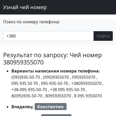
Узнай чей номер
Поиск по номеру телефона:
Найти
Результат по запросу: Чей номер
380959355070
Варианты написания номера телефона:
(095)935-50-70
,
(095)9355070
,
0959355070
,
095 935 50 70
,
095-935-50-70
,
+380959355070
,
+38-095-935-50-70
,
+38 095 935-50-70
,
8(095)935-50-70
,
80959355070
,
8 095 9355070
Владелец:
Константин