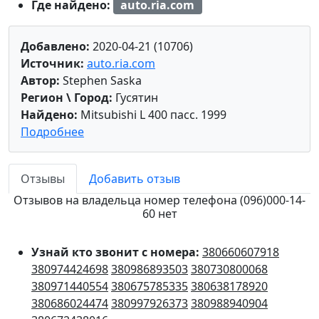
Где найдено:
auto.ria.com
Добавлено:
2020-04-21 (10706)
Источник:
auto.ria.com
Автор:
Stephen Saska
Регион \ Город:
Гусятин
Найдено:
Mitsubishi L 400 пасс. 1999
Подробнее
Отзывы
Добавить отзыв
Отзывов на владельца номер телефона (096)000-14-
60 нет
Узнай кто звонит с номера:
380660607918
380974424698
380986893503
380730800068
380971440554
380675785335
380638178920
380686024474
380997926373
380988940904