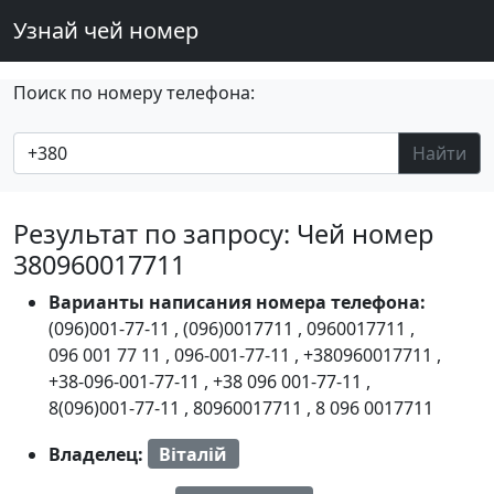
Узнай чей номер
Поиск по номеру телефона:
Найти
Результат по запросу: Чей номер
380960017711
Варианты написания номера телефона:
(096)001-77-11
,
(096)0017711
,
0960017711
,
096 001 77 11
,
096-001-77-11
,
+380960017711
,
+38-096-001-77-11
,
+38 096 001-77-11
,
8(096)001-77-11
,
80960017711
,
8 096 0017711
Владелец:
Віталій