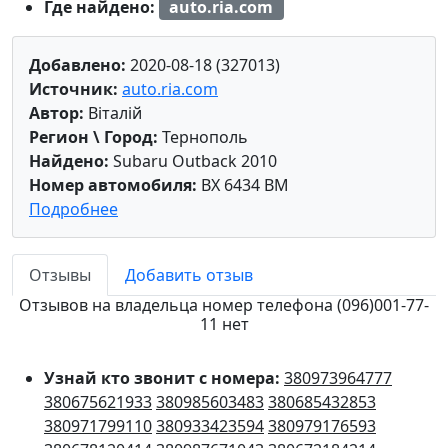
Где найдено:
auto.ria.com
Добавлено:
2020-08-18 (327013)
Источник:
auto.ria.com
Автор:
Віталій
Регион \ Город:
Тернополь
Найдено:
Subaru Outback 2010
Номер автомобиля:
BX 6434 BM
Подробнее
Отзывы
Добавить отзыв
Отзывов на владельца номер телефона (096)001-77-
11 нет
Узнай кто звонит с номера:
380973964777
380675621933
380985603483
380685432853
380971799110
380933423594
380979176593