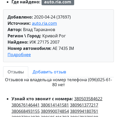
Где найдено:
auto.ria.com
Добавлено:
2020-04-24 (37697)
Источник:
auto.ria.com
Автор:
Влад Тараканов
Регион \ Город:
Кривой Рог
Найдено:
ИЖ 27175 2007
Номер автомобиля:
AE 7435 IM
Подробнее
Отзывы
Добавить отзыв
Отзывов на владельца номер телефона (096)025-61-
80 нет
Узнай кто звонит с номера:
380503584622
380676146441
380614141581
380961377217
380668493155
380990074854
380994180761