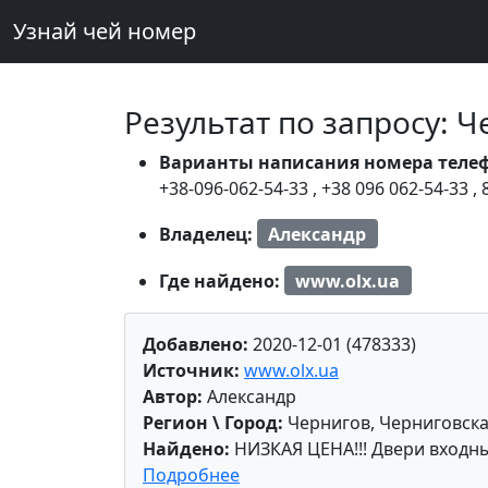
Узнай чей номер
Результат по запросу: 
Варианты написания номера теле
+38-096-062-54-33
,
+38 096 062-54-33
,
Владелец:
Александр
Где найдено:
www.olx.ua
Добавлено:
2020-12-01 (478333)
Источник:
www.olx.ua
Автор:
Александр
Регион \ Город:
Чернигов, Черниговска
Найдено:
НИЗКАЯ ЦЕНА!!! Двери входн
Подробнее