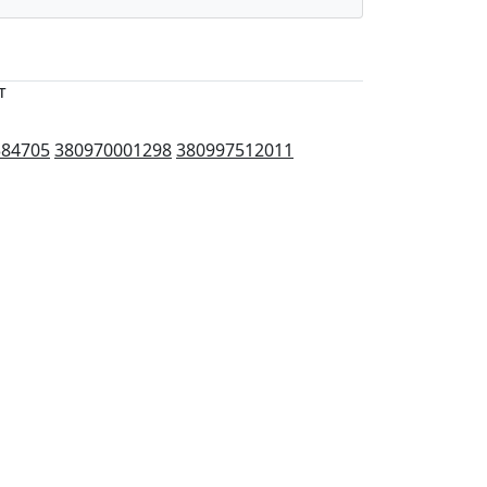
т
384705
380970001298
380997512011