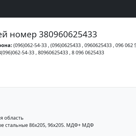
Чей номер 380960625433
фона:
(096)062-54-33
,
(096)0625433
,
0960625433
,
096 062 
8(096)062-54-33
,
80960625433
,
8 096 0625433
я область
ые стальные 86x205, 96х205. МДФ+ МДФ