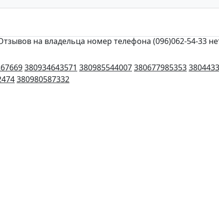
Отзывов на владельца номер телефона (096)062-54-33 не
267669
380934643571
380985544007
380677985353
380443
2474
380980587332