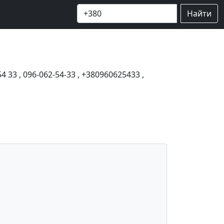
Найти
54 33
,
096-062-54-33
,
+380960625433
,