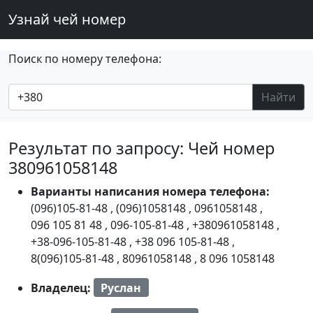
Узнай чей номер
Поиск по номеру телефона:
Найти
Результат по запросу: Чей номер
380961058148
Варианты написания номера телефона:
(096)105-81-48
,
(096)1058148
,
0961058148
,
096 105 81 48
,
096-105-81-48
,
+380961058148
,
+38-096-105-81-48
,
+38 096 105-81-48
,
8(096)105-81-48
,
80961058148
,
8 096 1058148
Владелец:
Руслан