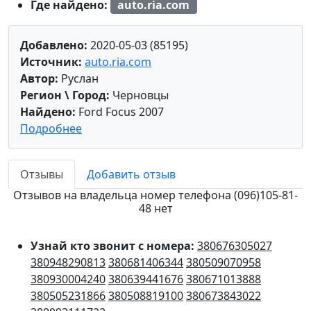
Где найдено:
auto.ria.com
Добавлено:
2020-05-03 (85195)
Источник:
auto.ria.com
Автор:
Руслан
Регион \ Город:
Черновцы
Найдено:
Ford Focus 2007
Подробнее
Отзывы
Добавить отзыв
Отзывов на владельца номер телефона (096)105-81-
48 нет
Узнай кто звонит с номера:
380676305027
380948290813
380681406344
380509070958
380930004240
380639441676
380671013888
380505231866
380508819100
380673843022