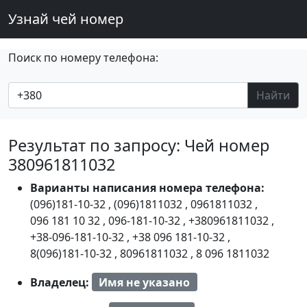
Узнай чей номер
Поиск по номеру телефона:
Найти
Результат по запросу: Чей номер
380961811032
Варианты написания номера телефона:
(096)181-10-32
,
(096)1811032
,
0961811032
,
096 181 10 32
,
096-181-10-32
,
+380961811032
,
+38-096-181-10-32
,
+38 096 181-10-32
,
8(096)181-10-32
,
80961811032
,
8 096 1811032
Владелец:
Имя не указано