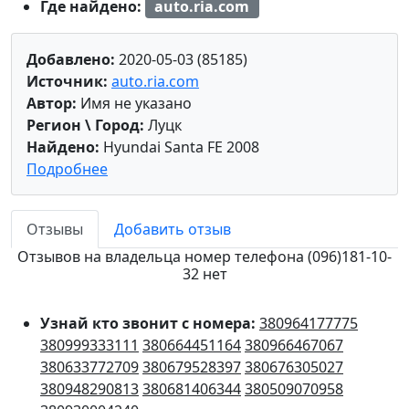
Где найдено:
auto.ria.com
Добавлено:
2020-05-03 (85185)
Источник:
auto.ria.com
Автор:
Имя не указано
Регион \ Город:
Луцк
Найдено:
Hyundai Santa FE 2008
Подробнее
Отзывы
Добавить отзыв
Отзывов на владельца номер телефона (096)181-10-
32 нет
Узнай кто звонит с номера:
380964177775
380999333111
380664451164
380966467067
380633772709
380679528397
380676305027
380948290813
380681406344
380509070958