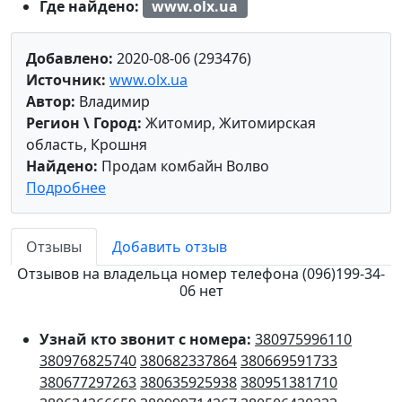
Где найдено:
www.olx.ua
Добавлено:
2020-08-06 (293476)
Источник:
www.olx.ua
Автор:
Владимир
Регион \ Город:
Житомир, Житомирская
область, Крошня
Найдено:
Продам комбайн Волво
Подробнее
Отзывы
Добавить отзыв
Отзывов на владельца номер телефона (096)199-34-
06 нет
Узнай кто звонит с номера:
380975996110
380976825740
380682337864
380669591733
380677297263
380635925938
380951381710