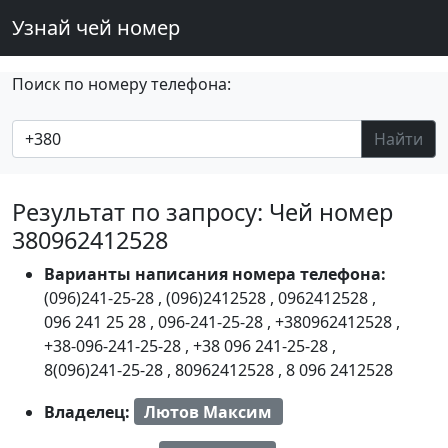
Узнай чей номер
Поиск по номеру телефона:
Найти
Результат по запросу: Чей номер
380962412528
Варианты написания номера телефона:
(096)241-25-28
,
(096)2412528
,
0962412528
,
096 241 25 28
,
096-241-25-28
,
+380962412528
,
+38-096-241-25-28
,
+38 096 241-25-28
,
8(096)241-25-28
,
80962412528
,
8 096 2412528
Владелец:
Лютов Максим