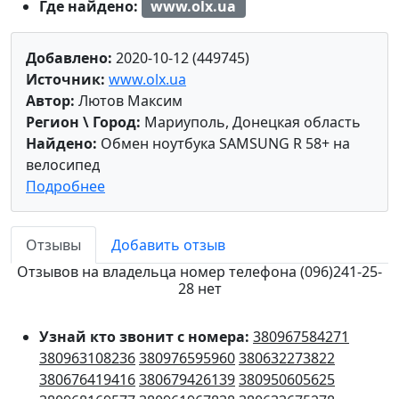
Где найдено:
www.olx.ua
Добавлено:
2020-10-12 (449745)
Источник:
www.olx.ua
Автор:
Лютов Максим
Регион \ Город:
Мариуполь, Донецкая область
Найдено:
Обмен ноутбука SAMSUNG R 58+ на
велосипед
Подробнее
Отзывы
Добавить отзыв
Отзывов на владельца номер телефона (096)241-25-
28 нет
Узнай кто звонит с номера:
380967584271
380963108236
380976595960
380632273822
380676419416
380679426139
380950605625