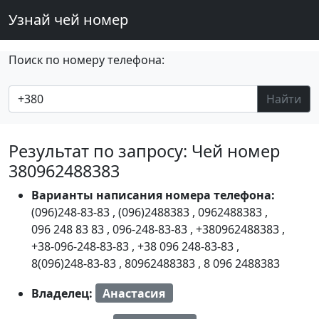
Узнай чей номер
Поиск по номеру телефона:
Найти
Результат по запросу: Чей номер
380962488383
Варианты написания номера телефона:
(096)248-83-83
,
(096)2488383
,
0962488383
,
096 248 83 83
,
096-248-83-83
,
+380962488383
,
+38-096-248-83-83
,
+38 096 248-83-83
,
8(096)248-83-83
,
80962488383
,
8 096 2488383
Владелец:
Анастасия