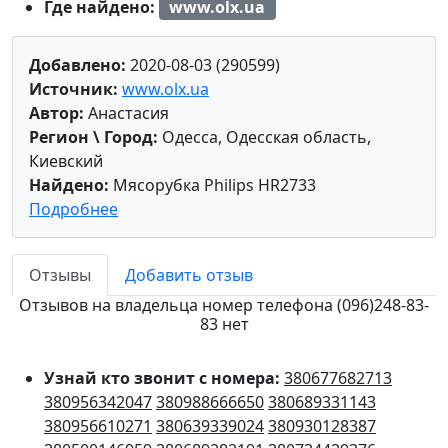
Где найдено:
www.olx.ua
Добавлено:
2020-08-03 (290599)
Источник:
www.olx.ua
Автор:
Анастасия
Регион \ Город:
Одесса, Одесская область,
Киевский
Найдено:
Мясорубка Philips HR2733
Подробнее
Отзывы
Добавить отзыв
Отзывов на владельца номер телефона (096)248-83-
83 нет
Узнай кто звонит с номера:
380677682713
380956342047
380988666650
380689331143
380956610271
380639339024
380930128387