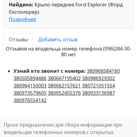
Найдено:
Крыло переднее Ford Explorer (Форд
Єксполорер)
Подробнее
Отзывы
Добавить отзыв
Отзывов на владельца номер телефона (096)284-30-
80 нет
Узнай кто звонит с номера:
380968584160
380505894486
380667195402
380986929302
380964150003
380662157621
380721051554
380973579605
380952455376
380933136987
380976554142
Проєк предназначен для сбора информации про
владельцев телефонных номеров с открытых