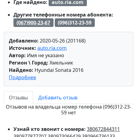
Где найдено:
auto.ria.com
Другие телефонные номера абонента:
(067)900-23-67
(096)312-23-59
Добавлено:
2020-05-26 (201168)
Источник:
auto.ria.com
Автор:
Имя не указано
Регион \ Город:
Хмельник
Найдено:
Hyundai Sonata 2016
Подробнее
Отзывы
Добавить отзыв
Отзывов на владельца номер телефона (096)312-23-
59 нет
Узнай кто звонит с номера:
380672844311
380977877707
380973066429
380966736133