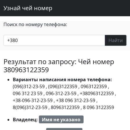
Узнай чей номер
Поиск по номеру телефона:
Найти
Результат по запросу: Чей номер
380963122359
Варианты написания номера телефона:
(096)312-23-59
,
(096)3122359
,
0963122359
,
096 312 23 59
,
096-312-23-59
,
+380963122359
,
+38-096-312-23-59
,
+38 096 312-23-59
,
8(096)312-23-59
,
80963122359
,
8 096 3122359
Владелец:
Имя не указано