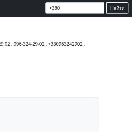
Найти
29 02
,
096-324-29-02
,
+380963242902
,