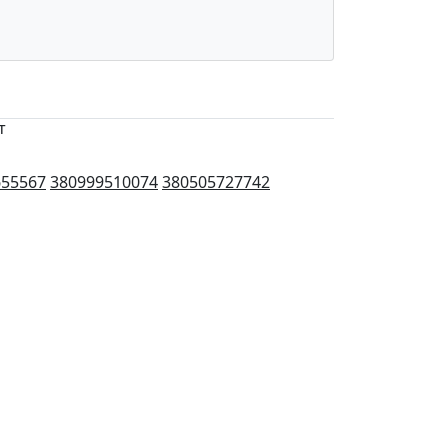
т
655567
380999510074
380505727742