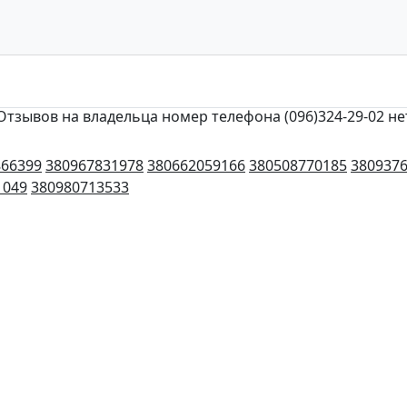
Отзывов на владельца номер телефона (096)324-29-02 не
866399
380967831978
380662059166
380508770185
380937
1049
380980713533