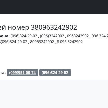
Чей номер 380963242902
фона:
(096)324-29-02
,
(096)3242902
,
0963242902
,
096 324 
8(096)324-29-02
,
80963242902
,
8 096 3242902
та:
(099)951-00-74
(096)324-29-02