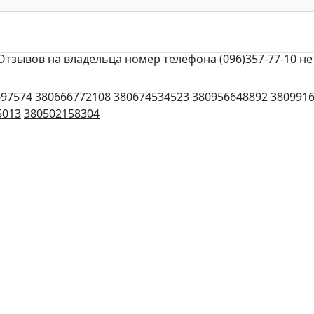
Отзывов на владельца номер телефона (096)357-77-10 не
697574
380666772108
380674534523
380956648892
380991
5013
380502158304