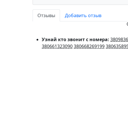
Отзывы
Добавить отзыв
Узнай кто звонит с номера:
380983
380661323090
380668269199
38063589