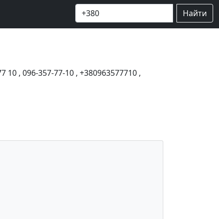
Найти
77 10
,
096-357-77-10
,
+380963577710
,