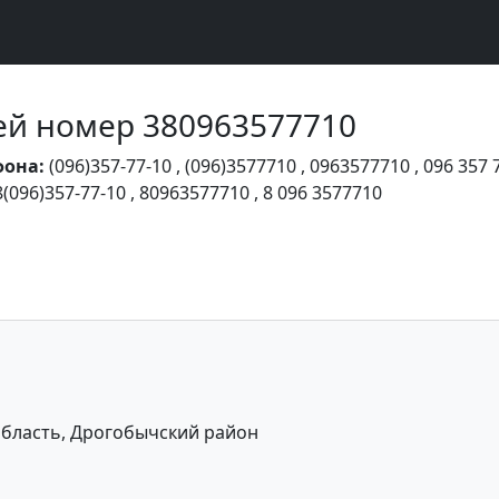
Чей номер 380963577710
фона:
(096)357-77-10
,
(096)3577710
,
0963577710
,
096 357 
8(096)357-77-10
,
80963577710
,
8 096 3577710
бласть, Дрогобычский район