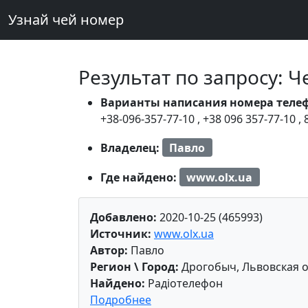
Узнай чей номер
Результат по запросу: 
Варианты написания номера теле
+38-096-357-77-10
,
+38 096 357-77-10
,
Владелец:
Павло
Где найдено:
www.olx.ua
Добавлено:
2020-10-25 (465993)
Источник:
www.olx.ua
Автор:
Павло
Регион \ Город:
Дрогобыч, Львовская о
Найдено:
Радіотелефон
Подробнее