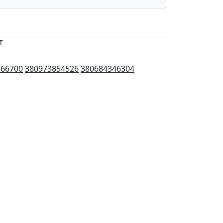
т
666700
380973854526
380684346304