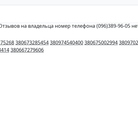
Отзывов на владельца номер телефона (096)389-96-05 не
675268
380673285454
380974540400
380675002994
380970
3414
380667279606