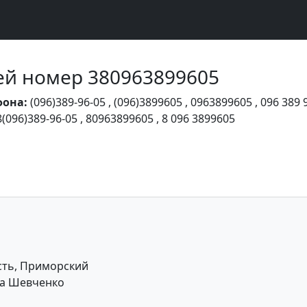
Чей номер 380963899605
фона:
(096)389-96-05
,
(096)3899605
,
0963899605
,
096 389 
8(096)389-96-05
,
80963899605
,
8 096 3899605
сть, Приморский
ка Шевченко