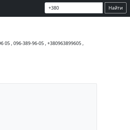
Найти
96 05
,
096-389-96-05
,
+380963899605
,