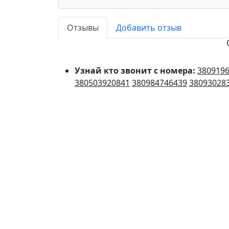
Отзывы
Добавить отзыв
Узнай кто звонит с номера:
380919
380503920841
380984746439
38093028