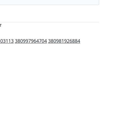
т
203113
380997964704
380981926884