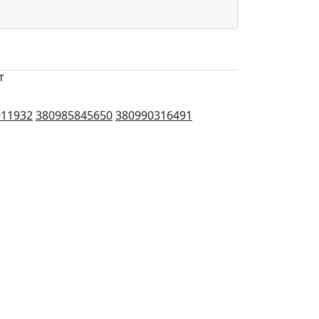
т
911932
380985845650
380990316491