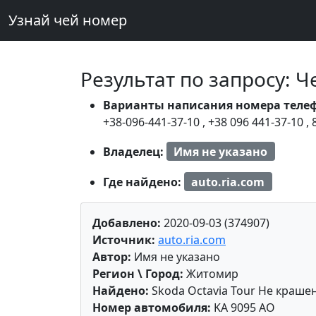
Узнай чей номер
Результат по запросу: 
Варианты написания номера теле
+38-096-441-37-10
,
+38 096 441-37-10
,
Владелец:
Имя не указано
Где найдено:
auto.ria.com
Добавлено:
2020-09-03 (374907)
Источник:
auto.ria.com
Автор:
Имя не указано
Регион \ Город:
Житомир
Найдено:
Skoda Octavia Tour Не крашен
Номер автомобиля:
KA 9095 AO