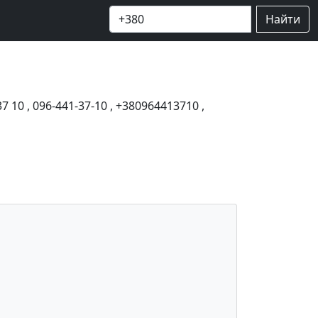
Найти
37 10
,
096-441-37-10
,
+380964413710
,