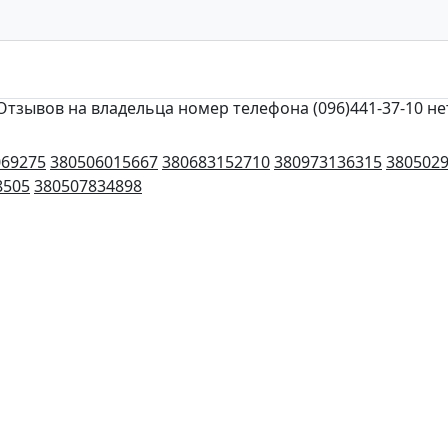
Отзывов на владельца номер телефона (096)441-37-10 не
069275
380506015667
380683152710
380973136315
380502
8505
380507834898