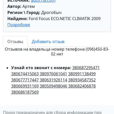
Источник:
auto.ria.com
Автор:
Артем
Регион \ Город:
Дрогобыч
Найдено:
Ford Focus ECO.NETIC CLIMATIK 2009
Подробнее
Отзывы
Добавить отзыв
Отзывов на владельца номер телефона (096)450-83-
02 нет
Узнай кто звонит с номера:
380687295471
380674415063
380976061041
380991138499
380677717447
380631926114
380934587352
380669931169
380509498046
380682406878
380686187569
Проєк предназначен для сбора информации про