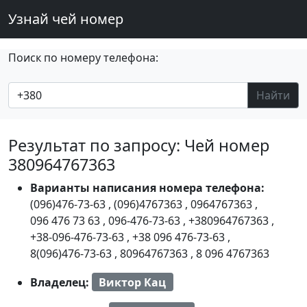
Узнай чей номер
Поиск по номеру телефона:
Найти
Результат по запросу: Чей номер
380964767363
Варианты написания номера телефона:
(096)476-73-63
,
(096)4767363
,
0964767363
,
096 476 73 63
,
096-476-73-63
,
+380964767363
,
+38-096-476-73-63
,
+38 096 476-73-63
,
8(096)476-73-63
,
80964767363
,
8 096 4767363
Владелец:
Виктор Кац