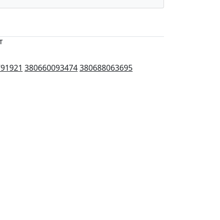
т
791921
380660093474
380688063695