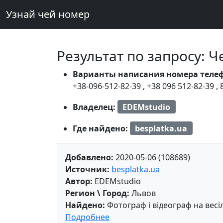
Узнай чей номер
Результат по запросу: 
Варианты написания номера теле
+38-096-512-82-39
,
+38 096 512-82-39
,
Владелец:
EDEMstudio
Где найдено:
besplatka.ua
Добавлено:
2020-05-06 (108689)
Источник:
besplatka.ua
Автор:
EDEMstudio
Регион \ Город:
Львов
Найдено:
Фотограф і відеограф на весі
Подробнее