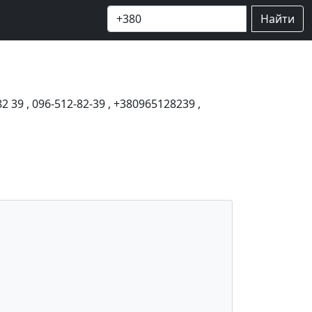
Найти
82 39
,
096-512-82-39
,
+380965128239
,