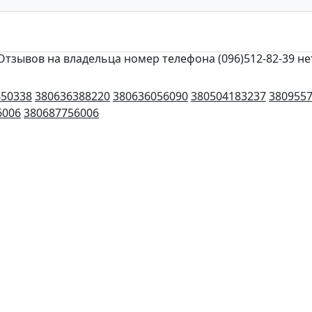
Отзывов на владельца номер телефона (096)512-82-39 не
450338
380636388220
380636056090
380504183237
380955
6006
380687756006