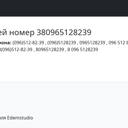
Чей номер 380965128239
фона:
(096)512-82-39
,
(096)5128239
,
0965128239
,
096 512 
8(096)512-82-39
,
80965128239
,
8 096 5128239
лля Edemstudio