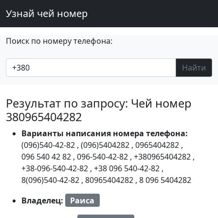
Узнай чей номер
Поиск по номеру телефона:
Найти
Результат по запросу: Чей номер
380965404282
Варианты написания номера телефона:
(096)540-42-82
,
(096)5404282
,
0965404282
,
096 540 42 82
,
096-540-42-82
,
+380965404282
,
+38-096-540-42-82
,
+38 096 540-42-82
,
8(096)540-42-82
,
80965404282
,
8 096 5404282
Владелец:
Раиса