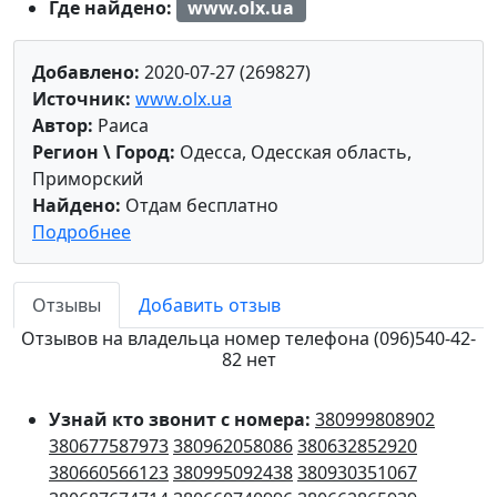
Где найдено:
www.olx.ua
Добавлено:
2020-07-27 (269827)
Источник:
www.olx.ua
Автор:
Раиса
Регион \ Город:
Одесса, Одесская область,
Приморский
Найдено:
Отдам бесплатно
Подробнее
Отзывы
Добавить отзыв
Отзывов на владельца номер телефона (096)540-42-
82 нет
Узнай кто звонит с номера:
380999808902
380677587973
380962058086
380632852920
380660566123
380995092438
380930351067