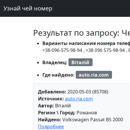
Узнай чей номер
Результат по запросу: 
Варианты написания номера теле
+38-096-575-98-94
,
+38 096 575-98-94
,
Владелец:
Віталій
Где найдено:
auto.ria.com
Добавлено:
2020-05-03 (85708)
Источник:
auto.ria.com
Автор:
Віталій
Регион \ Город:
Романов
Найдено:
Volkswagen Passat B5 2000
Подробнее