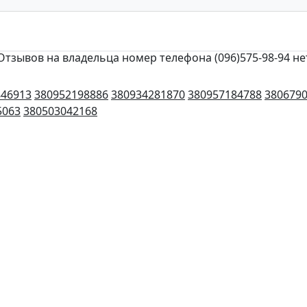
Отзывов на владельца номер телефона (096)575-98-94 не
846913
380952198886
380934281870
380957184788
380679
5063
380503042168