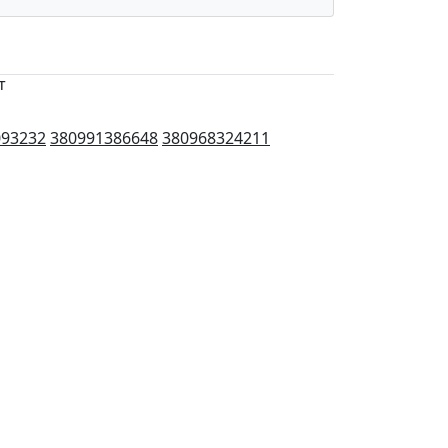
т
093232
380991386648
380968324211