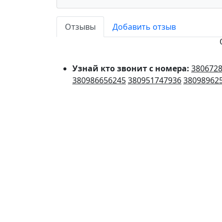
Отзывы
Добавить отзыв
Узнай кто звонит с номера:
380672
380986656245
380951747936
38098962