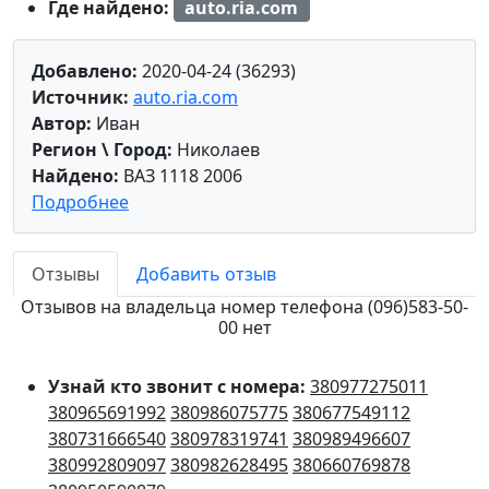
Где найдено:
auto.ria.com
Добавлено:
2020-04-24 (36293)
Источник:
auto.ria.com
Автор:
Иван
Регион \ Город:
Николаев
Найдено:
ВАЗ 1118 2006
Подробнее
Отзывы
Добавить отзыв
Отзывов на владельца номер телефона (096)583-50-
00 нет
Узнай кто звонит с номера:
380977275011
380965691992
380986075775
380677549112
380731666540
380978319741
380989496607
380992809097
380982628495
380660769878