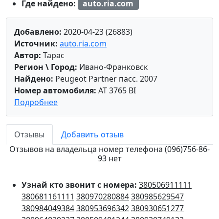
Где найдено:
auto.ria.com
Добавлено:
2020-04-23 (26883)
Источник:
auto.ria.com
Автор:
Тарас
Регион \ Город:
Ивано-Франковск
Найдено:
Peugeot Partner пасс. 2007
Номер автомобиля:
AT 3765 BI
Подробнее
Отзывы
Добавить отзыв
Отзывов на владельца номер телефона (096)756-86-
93 нет
Узнай кто звонит с номера:
380506911111
380681161111
380970280884
380985629547
380984049384
380953696342
380930651277