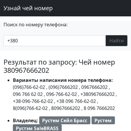
Узнай чей номер
Поиск по номеру телефона:
Найти
Результат по запросу: Чей номер
380967666202
Варианты написания номера телефона:
(096)766-62-02
,
(096)7666202
,
0967666202
,
096 766 62 02
,
096-766-62-02
,
+380967666202
,
+38-096-766-62-02
,
+38 096 766-62-02
,
8(096)766-62-02
,
80967666202
,
8 096 7666202
Владелец:
Рустем Сейл Брасс
Рустем
Рустэм SaleBRASS