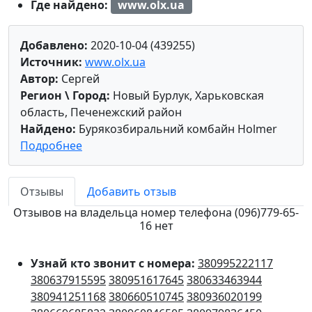
Где найдено:
www.olx.ua
Добавлено:
2020-10-04 (439255)
Источник:
www.olx.ua
Автор:
Сергей
Регион \ Город:
Новый Бурлук, Харьковская
область, Печенежский район
Найдено:
Бурякозбиральний комбайн Holmer
Подробнее
Отзывы
Добавить отзыв
Отзывов на владельца номер телефона (096)779-65-
16 нет
Узнай кто звонит с номера:
380995222117
380637915595
380951617645
380633463944
380941251168
380660510745
380936020199