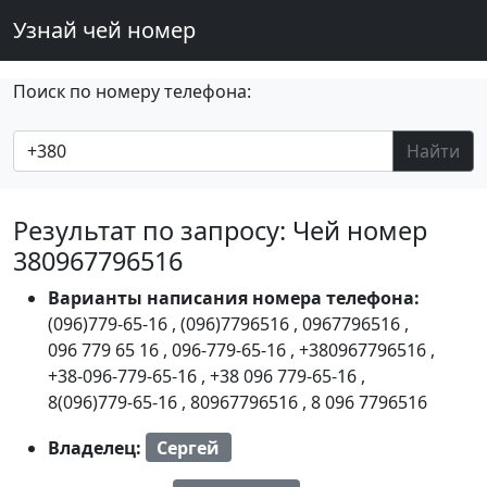
Узнай чей номер
Поиск по номеру телефона:
Найти
Результат по запросу: Чей номер
380967796516
Варианты написания номера телефона:
(096)779-65-16
,
(096)7796516
,
0967796516
,
096 779 65 16
,
096-779-65-16
,
+380967796516
,
+38-096-779-65-16
,
+38 096 779-65-16
,
8(096)779-65-16
,
80967796516
,
8 096 7796516
Владелец:
Сергей