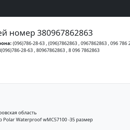
Чей номер 380967862863
фона:
(096)786-28-63
,
(096)7862863
,
0967862863
,
096 786 
8(096)786-28-63
,
80967862863
,
8 096 7862863
ровская область
b Polar Waterproof wMC57100 -35 размер