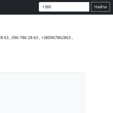
Найти
28 63
,
096-786-28-63
,
+380967862863
,