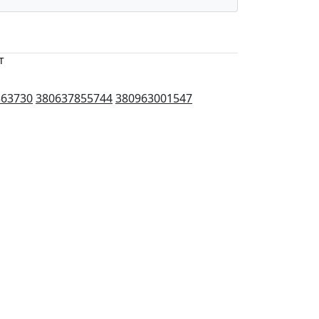
т
363730
380637855744
380963001547