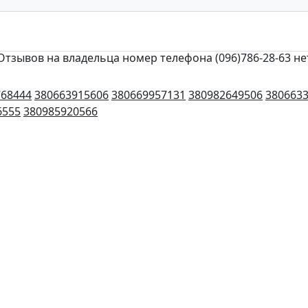
Отзывов на владельца номер телефона (096)786-28-63 не
768444
380663915606
380669957131
380982649506
380663
6555
380985920566