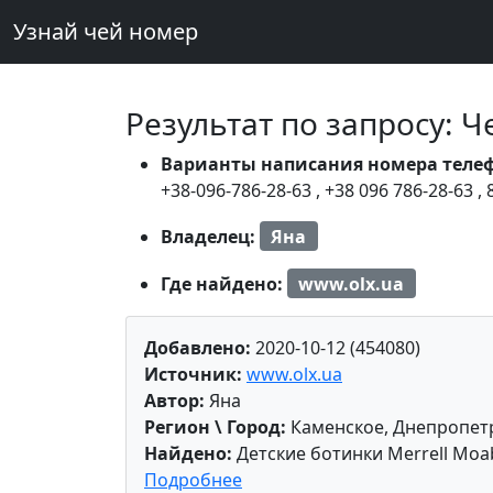
Узнай чей номер
Результат по запросу: 
Варианты написания номера теле
+38-096-786-28-63
,
+38 096 786-28-63
,
Владелец:
Яна
Где найдено:
www.olx.ua
Добавлено:
2020-10-12 (454080)
Источник:
www.olx.ua
Автор:
Яна
Регион \ Город:
Каменское, Днепропет
Найдено:
Детские ботинки Merrell Moa
Подробнее