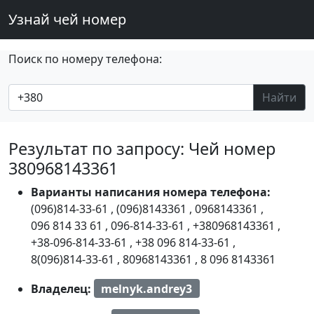
Узнай чей номер
Поиск по номеру телефона:
Найти
Результат по запросу: Чей номер
380968143361
Варианты написания номера телефона:
(096)814-33-61
,
(096)8143361
,
0968143361
,
096 814 33 61
,
096-814-33-61
,
+380968143361
,
+38-096-814-33-61
,
+38 096 814-33-61
,
8(096)814-33-61
,
80968143361
,
8 096 8143361
Владелец:
melnyk.andrey3