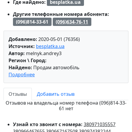
Где найдено:
besplatka.ua
Другие телефонные номера абонента:
(096)814-33-61
(096)634-76-11
Добавлено:
2020-05-01 (76356)
Источник:
besplatka.ua
Автор:
melnyk.andrey3
Регион \ Город:
Найдено:
Продам автомобіль
Подробнее
Отзывы
Добавить отзыв
Отзывов на владельца номер телефона (096)814-33-
61 нет
Узнай кто звонит с номера:
380971035557
380966467655
380667167508
380974382244