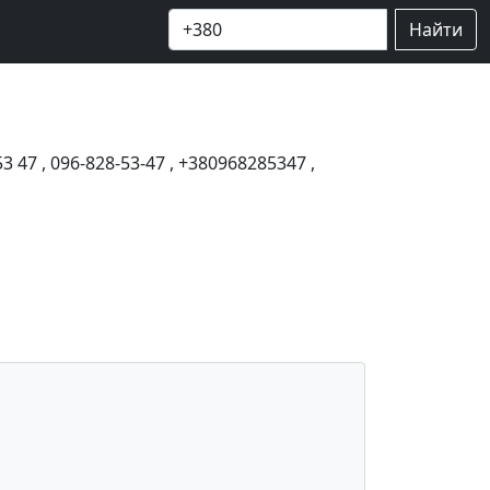
Найти
53 47
,
096-828-53-47
,
+380968285347
,