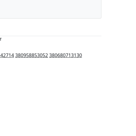
т
142714
380958853052
380680713130