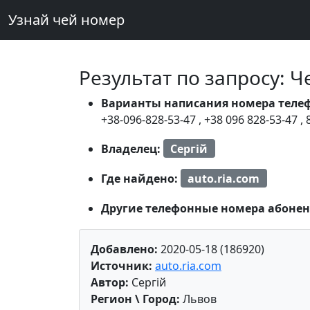
Узнай чей номер
Результат по запросу: 
Варианты написания номера теле
+38-096-828-53-47
,
+38 096 828-53-47
,
Владелец:
Сергій
Где найдено:
auto.ria.com
Другие телефонные номера абонен
Добавлено:
2020-05-18 (186920)
Источник:
auto.ria.com
Автор:
Сергій
Регион \ Город:
Львов