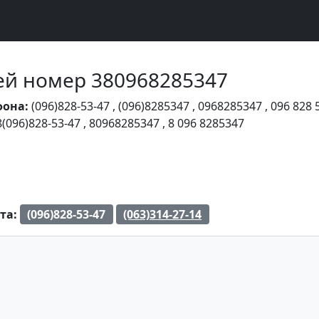
Чей номер 380968285347
фона:
(096)828-53-47
,
(096)8285347
,
0968285347
,
096 828 
8(096)828-53-47
,
80968285347
,
8 096 8285347
та:
(096)828-53-47
(063)314-27-14