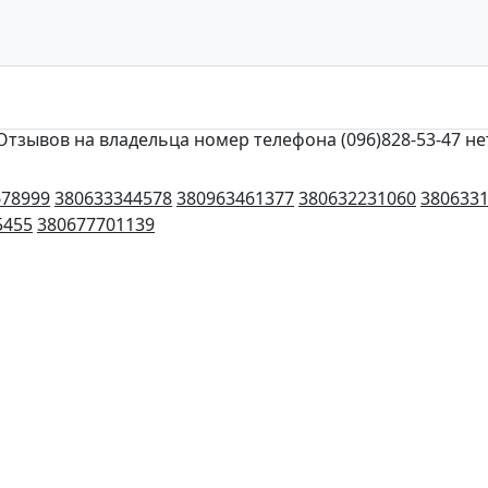
Отзывов на владельца номер телефона (096)828-53-47 не
678999
380633344578
380963461377
380632231060
380633
5455
380677701139