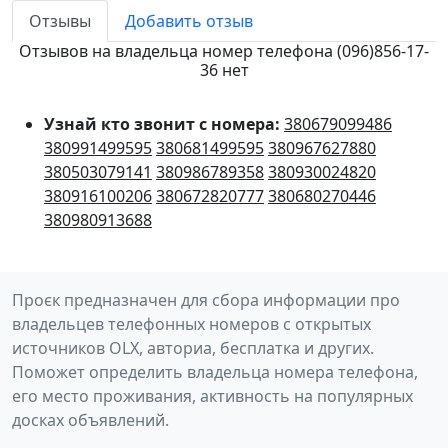
Отзывы
Добавить отзыв
Отзывов на владельца номер телефона (096)856-17-
36 нет
Узнай кто звонит с номера:
380679099486
380991499595
380681499595
380967627880
380503079141
380986789358
380930024820
380916100206
380672820777
380680270446
380980913688
Проєк предназначен для сбора информации про
владельцев телефонных номеров с открытых
источников OLX, авториа, бесплатка и других.
Поможет определить владельца номера телефона,
его место проживания, активность на популярных
досках объявлений.