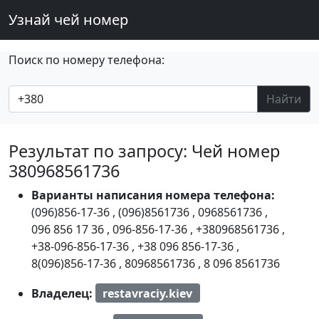
Узнай чей номер
Поиск по номеру телефона:
Найти
Результат по запросу: Чей номер
380968561736
Варианты написания номера телефона:
(096)856-17-36
,
(096)8561736
,
0968561736
,
096 856 17 36
,
096-856-17-36
,
+380968561736
,
+38-096-856-17-36
,
+38 096 856-17-36
,
8(096)856-17-36
,
80968561736
,
8 096 8561736
Владелец:
restavraciy.kiev