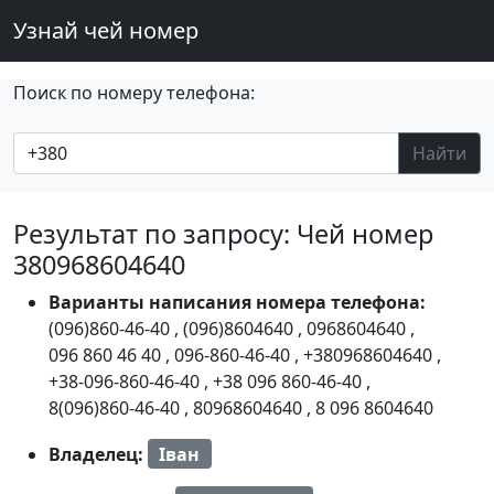
Узнай чей номер
Поиск по номеру телефона:
Найти
Результат по запросу: Чей номер
380968604640
Варианты написания номера телефона:
(096)860-46-40
,
(096)8604640
,
0968604640
,
096 860 46 40
,
096-860-46-40
,
+380968604640
,
+38-096-860-46-40
,
+38 096 860-46-40
,
8(096)860-46-40
,
80968604640
,
8 096 8604640
Владелец:
Іван