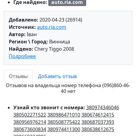
Где найдено:
auto.ria.com
Добавлено:
2020-04-23 (26914)
Источник:
auto.ria.com
Автор:
Іван
Регион \ Город:
Винница
Найдено:
Chery Tiggo 2008
Подробнее
Отзывы
Добавить отзыв
Отзывов на владельца номер телефона (096)860-46-
40 нет
Узнай кто звонит с номера:
380974346046
380502271522
380986471010
380674612415
380956976214
380508775422
380687037393
380673600834
380974411300
380638612675