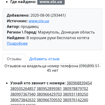
Где найдено:
www.olx.ua
Добавлено:
2020-08-06 (293441)
Источник:
www.olx.ua
Автор:
продавец
Регион \ Город:
Мариуполь, Донецкая область
Найдено:
В хорошие руки бесплатно котята
Подробнее
Отзывы
Добавить отзыв
Отзывов на владельца номер телефона (096)890-51-
45 нет
Узнай кто звонит с номера:
380968839454
380505264857
380952899381
380978879702
380997367940
380966429703
380931189250
380673842632
380966709592
380976142260