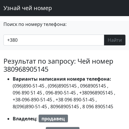
Узнай чей номер
Поиск по номеру телефона:
Найти
Результат по запросу: Чей номер
380968905145
Варианты написания номера телефона:
(096)890-51-45
,
(096)8905145
,
0968905145
,
096 890 51 45
,
096-890-51-45
,
+380968905145
,
+38-096-890-51-45
,
+38 096 890-51-45
,
8(096)890-51-45
,
80968905145
,
8 096 8905145
Владелец:
продавец