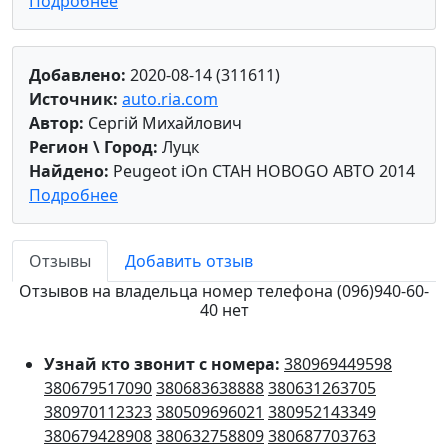
Подробнее
Добавлено:
2020-08-14 (311611)
Источник:
auto.ria.com
Автор:
Сергій Михайлович
Регион \ Город:
Луцк
Найдено:
Peugeot iOn CTAH HOBOGO ABTO 2014
Подробнее
Отзывы
Добавить отзыв
Отзывов на владельца номер телефона (096)940-60-
40 нет
Узнай кто звонит с номера:
380969449598
380679517090
380683638888
380631263705
380970112323
380509696021
380952143349
380679428908
380632758809
380687703763