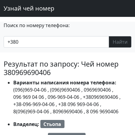
Узнай чей номер
Поиск по номеру телефона:
Найти
Результат по запросу: Чей номер
380969690406
Варианты написания номера телефона:
(096)969-04-06
,
(096)9690406
,
0969690406
,
096 969 04 06
,
096-969-04-06
,
+380969690406
,
+38-096-969-04-06
,
+38 096 969-04-06
,
8(096)969-04-06
,
80969690406
,
8 096 9690406
Владелец:
Стьопа