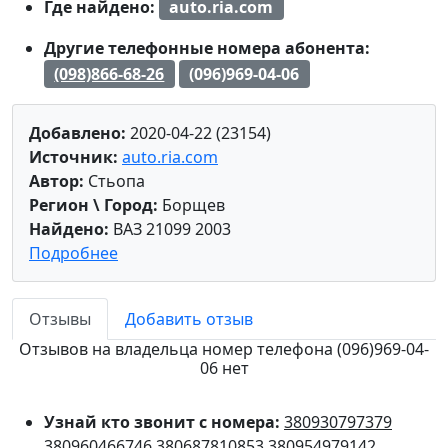
Где найдено:
auto.ria.com
Другие телефонные номера абонента:
(098)866-68-26
(096)969-04-06
Добавлено:
2020-04-22 (23154)
Источник:
auto.ria.com
Автор:
Стьопа
Регион \ Город:
Борщев
Найдено:
ВАЗ 21099 2003
Подробнее
Отзывы
Добавить отзыв
Отзывов на владельца номер телефона (096)969-04-
06 нет
Узнай кто звонит с номера:
380930797379
380960466746
380687810853
380954979142