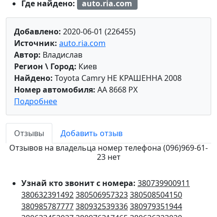
Где найдено:
auto.ria.com
Добавлено:
2020-06-01 (226455)
Источник:
auto.ria.com
Автор:
Владислав
Регион \ Город:
Киев
Найдено:
Toyota Camry НЕ КРАШЕННА 2008
Номер автомобиля:
AA 8668 PX
Подробнее
Отзывы
Добавить отзыв
Отзывов на владельца номер телефона (096)969-61-
23 нет
Узнай кто звонит с номера:
380739900911
380632391492
380506957323
380508504150
380985787777
380932539336
380979351944