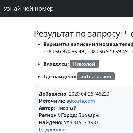
Узнай чей номер
Результат по запросу: 
Варианты написания номера теле
+38-096-970-99-49
,
+38 096 970-99-49
,
Владелец:
Николай
Где найдено:
auto.ria.com
Добавлено:
2020-04-26 (46220)
Источник:
auto.ria.com
Автор:
Николай
Регион \ Город:
Бровары
Найдено:
УАЗ 31512 1987
Подробнее