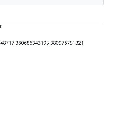
т
348717
380686343195
380976751321