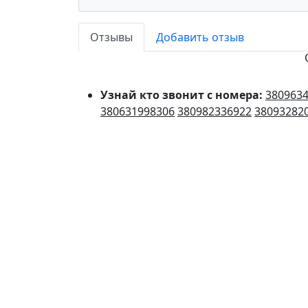
Отзывы
Добавить отзыв
Узнай кто звонит с номера:
380963
380631998306
380982336922
38093282