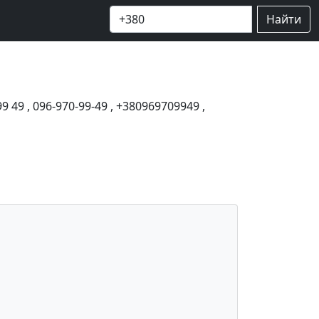
Найти
99 49
,
096-970-99-49
,
+380969709949
,