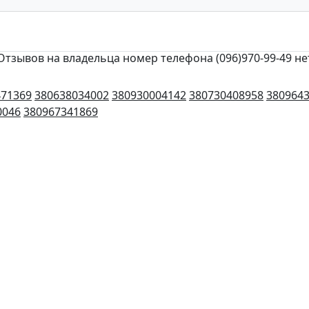
Отзывов на владельца номер телефона (096)970-99-49 не
471369
380638034002
380930004142
380730408958
380964
0046
380967341869